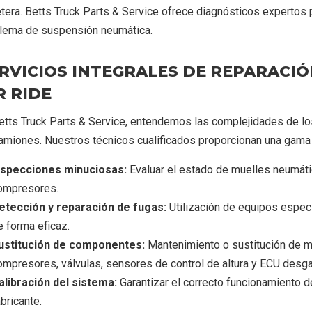
etera. Betts Truck Parts & Service ofrece diagnósticos expertos 
lema de suspensión neumática.
RVICIOS INTEGRALES DE REPARACI
R RIDE
etts Truck Parts & Service, entendemos las complejidades de 
amiones. Nuestros técnicos cualificados proporcionan una gama 
nspecciones minuciosas:
Evaluar el estado de muelles neumáti
ompresores.
etección y reparación de fugas:
Utilización de equipos especi
e forma eficaz.
ustitución de componentes:
Mantenimiento o sustitución de m
ompresores, válvulas, sensores de control de altura y ECU desg
alibración del sistema:
Garantizar el correcto funcionamiento d
bricante.