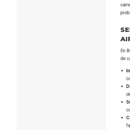
carr
prob
SE
AI
En B
de c
I
c
D
d
S
c
C
fa