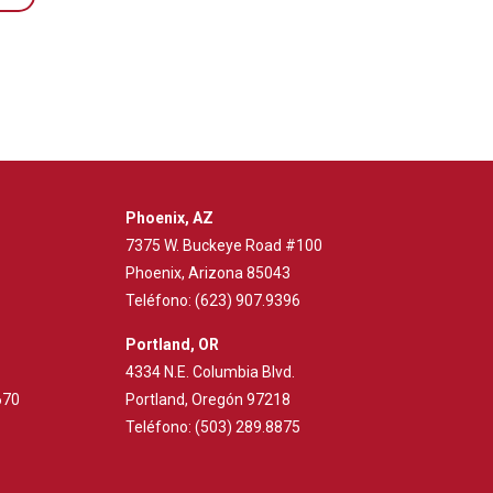
Phoenix, AZ
7375 W. Buckeye Road #100
Phoenix, Arizona 85043
Teléfono:
(623) 907.9396
Portland, OR
4334 N.E. Columbia Blvd.
670
Portland, Oregón 97218
Teléfono:
(503) 289.8875