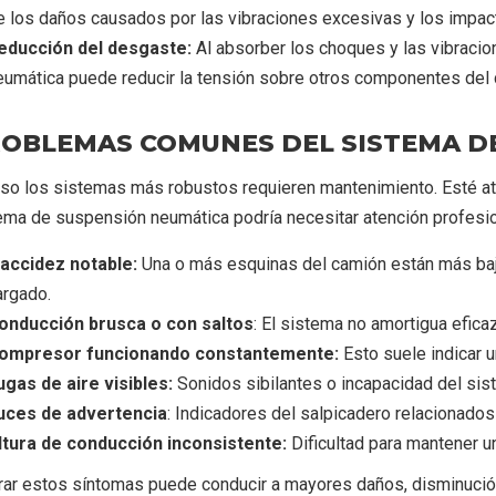
e los daños causados por las vibraciones excesivas y los impac
educción del desgaste:
Al absorber los choques y las vibracio
eumática puede reducir la tensión sobre otros componentes del c
OBLEMAS COMUNES DEL SISTEMA D
uso los sistemas más robustos requieren mantenimiento. Esté at
ema de suspensión neumática podría necesitar atención profesio
laccidez notable:
Una o más esquinas del camión están más baja
argado.
onducción brusca o con saltos
: El sistema no amortigua efica
ompresor funcionando constantemente:
Esto suele indicar u
ugas de aire visibles:
Sonidos sibilantes o incapacidad del sis
uces de advertencia
: Indicadores del salpicadero relacionado
ltura de conducción inconsistente:
Dificultad para mantener u
rar estos síntomas puede conducir a mayores daños, disminución