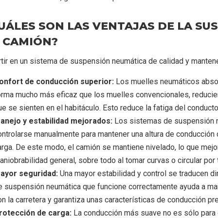
UÁLES SON LAS VENTAJAS DE LA S
 CAMIÓN?
rtir en un sistema de suspensión neumática de calidad y mantene
onfort de conducción superior:
Los muelles neumáticos absor
orma mucho más eficaz que los muelles convencionales, reducie
ue se sienten en el habitáculo. Esto reduce la fatiga del conducto
anejo y estabilidad mejorados:
Los sistemas de suspensión n
ontrolarse manualmente para mantener una altura de conducción
arga. De este modo, el camión se mantiene nivelado, lo que mejora 
aniobrabilidad general, sobre todo al tomar curvas o circular por
ayor seguridad:
Una mayor estabilidad y control se traducen d
e suspensión neumática que funcione correctamente ayuda a man
on la carretera y garantiza unas características de conducción pr
rotección de carga:
La conducción más suave no es sólo para e