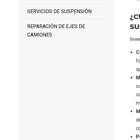
SERVICIOS DE SUSPENSIÓN
¿C
SU
REPARACIÓN DE EJES DE
CAMIONES
Inve
C
f
q
M
c
c
m
M
d
c
P