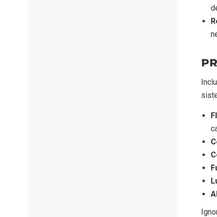
d
R
n
PR
Incl
sist
F
c
C
C
F
L
A
Igno