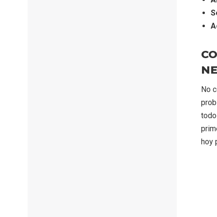
S
A
CO
NE
No c
prob
todo
prim
hoy 