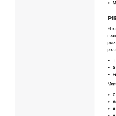
M
PI
El r
neum
piez
proc
T
G
F
Mant
C
V
A
A