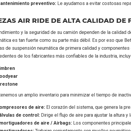
antenimiento preventivo:
Le ayudamos a evitar costosas repar
EZAS AIR RIDE DE ALTA CALIDAD DE
endimiento y la seguridad de su camión dependen de la calidad
ática es tan fuerte como su parte más débil. Es por eso que Bet
as de suspensión neumática de primera calidad y componentes 
edentes de los fabricantes más confiables de la industria, inclu
imbren
oodyear
irestone
enemos un amplio inventario para minimizar el tiempo de inactiv
ompresores de aire:
El corazón del sistema, que genera la pre
álvulas de control:
Dirige el flujo de aire para ajustar la altura 
mortiguadores de aire / Airbags:
Los componentes principales
mortiguadores:
Trabajan conjuntamente con muelles neumáticos