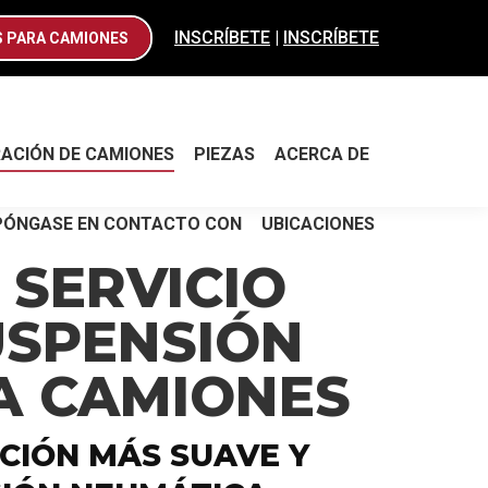
RACIÓN DE CAMIONES
PIEZAS
ACERCA DE
INSCRÍBETE
|
INSCRÍBETE
S PARA CAMIONES
PÓNGASE EN CONTACTO CON
UBICACIONES
RACIÓN DE CAMIONES
PIEZAS
ACERCA DE
PÓNGASE EN CONTACTO CON
UBICACIONES
 SERVICIO
USPENSIÓN
A CAMIONES
CIÓN MÁS SUAVE Y