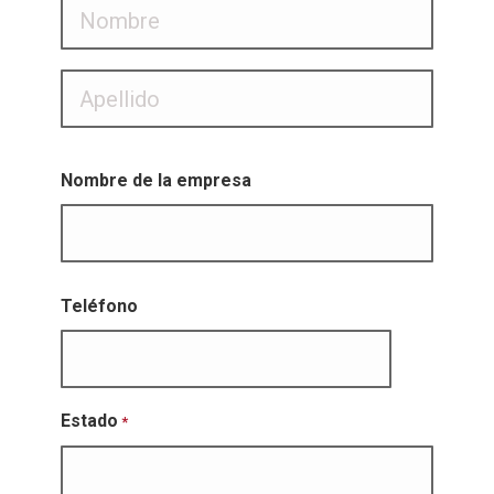
Nombre
*
En
primer
lugar
Última
Nombre de la empresa
Teléfono
Estado
*