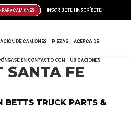
RACIÓN DE CAMIONES
PIEZAS
ACERCA DE
INSCRÍBETE
|
INSCRÍBETE
S PARA CAMIONES
PÓNGASE EN CONTACTO CON
UBICACIONES
RACIÓN DE CAMIONES
PIEZAS
ACERCA DE
PÓNGASE EN CONTACTO CON
UBICACIONES
T SANTA FE
N BETTS TRUCK PARTS &