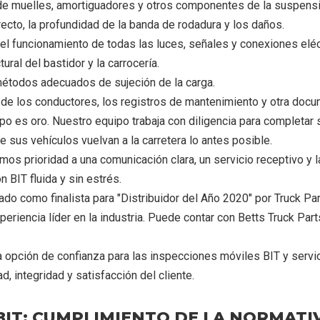
de muelles, amortiguadores y otros componentes de la suspensi
recto, la profundidad de la banda de rodadura y los daños.
el funcionamiento de todas las luces, señales y conexiones eléc
ural del bastidor y la carrocería.
 métodos adecuados de sujeción de la carga.
 de los conductores, los registros de mantenimiento y otra docu
 es oro. Nuestro equipo trabaja con diligencia para completar 
 sus vehículos vuelvan a la carretera lo antes posible.
os prioridad a una comunicación clara, un servicio receptivo y 
 BIT fluida y sin estrés.
do como finalista para "Distribuidor del Año 2020" por Truck Par
xperiencia líder en la industria. Puede contar con Betts Truck Pa
opción de confianza para las inspecciones móviles BIT y servic
d, integridad y satisfacción del cliente.
IT: CUMPLIMIENTO DE LA NORMATI