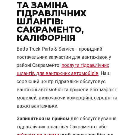
ТА ЗАМІНА
ГІДРАВЛІЧНИХ
ШЛАНГІВ:
САКРАМЕНТО,
КАЛІФОРНІЯ
Betts Truck Parts & Service - провідний
постачальник запчастин для вантажівок у
районі Сакраменто.
послуги гідравлічних
шлангів для вантажних автомобілів
. Наш
сервісний центр гідравліки обслуговує
вантажні автомобілі та причепи всіх марок і
моделей, включаючи комерційні, середні та
важкі вантажівки.
Запишіться на прийом
для обслуговування
гідравлічних шлангів у Сакраменто, або
зв'яжіться з нами
щоб дізнатися більше.