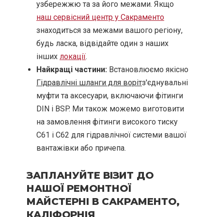
узбережжю та за його межами. Якщо
наш сервісний центр у Сакраменто
знаходиться за межами вашого регіону,
будь ласка, відвідайте один з наших
інших
локації
.
Найкращі частини:
Встановлюємо якісно
Гідравлічні шланги для воріт
з'єднувальні
муфти та аксесуари, включаючи фітинги
DIN і BSP. Ми також можемо виготовити
на замовлення фітинги високого тиску
C61 і C62 для гідравлічної системи вашої
вантажівки або причепа.
ЗАПЛАНУЙТЕ ВІЗИТ ДО
НАШОЇ РЕМОНТНОЇ
МАЙСТЕРНІ В САКРАМЕНТО,
КАЛІФОРНІЯ