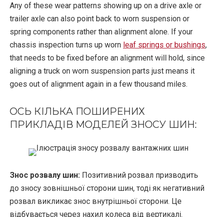
Any of these wear patterns showing up on a drive axle or
trailer axle can also point back to worn suspension or
spring components rather than alignment alone. If your
chassis inspection turns up worn
leaf springs or bushings
,
that needs to be fixed before an alignment will hold, since
aligning a truck on worn suspension parts just means it
goes out of alignment again in a few thousand miles.
ОСЬ КІЛЬКА ПОШИРЕНИХ
ПРИКЛАДІВ МОДЕЛЕЙ ЗНОСУ ШИН:
Знос розвалу шин:
Позитивний розвал призводить
до зносу зовнішньої сторони шин, тоді як негативний
розвал викликає знос внутрішньої сторони. Це
відбувається через нахил колеса від вертикалі.