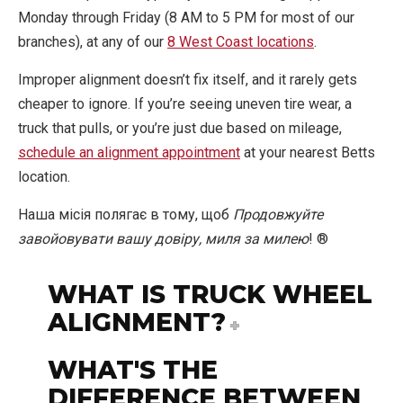
Monday through Friday (8 AM to 5 PM for most of our
branches), at any of our
8 West Coast locations
.
Improper alignment doesn’t fix itself, and it rarely gets
cheaper to ignore. If you’re seeing uneven tire wear, a
truck that pulls, or you’re just due based on mileage,
schedule an alignment appointment
at your nearest Betts
location.
Наша місія полягає в тому, щоб
Продовжуйте
завойовувати вашу довіру, миля за милею
! ®
WHAT IS TRUCK WHEEL
ALIGNMENT?
WHAT'S THE
DIFFERENCE BETWEEN