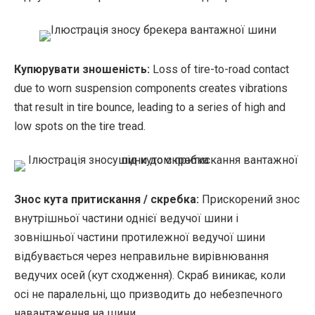
Купюрувати зношеність:
Loss of tire-to-road contact
due to worn suspension components creates vibrations
that result in tire bounce, leading to a series of high and
low spots on the tire tread.
Знос кута притискання / скребка:
Прискорений знос
внутрішньої частини однієї ведучої шини і
зовнішньої частини протилежної ведучої шини
відбувається через неправильне вирівнювання
ведучих осей (кут сходження). Скраб виникає, коли
осі не паралельні, що призводить до небезпечного
навантаження на шини.