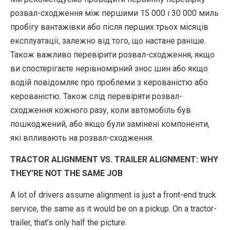
розвал-сходження між першими 15 000 і 30 000 миль
пробігу вантажівки або після перших трьох місяців
експлуатації, залежно від того, що настане раніше.
Також важливо перевірити розвал-сходження, якщо
ви спостерігаєте нерівномірний знос шин або якщо
водій повідомляє про проблеми з керованістю або
керованістю. Також слід перевіряти розвал-
сходження кожного разу, коли автомобіль був
пошкоджений, або якщо були замінені компоненти,
які впливають на розвал-сходження.
TRACTOR ALIGNMENT VS. TRAILER ALIGNMENT: WHY
THEY’RE NOT THE SAME JOB
A lot of drivers assume alignment is just a front-end truck
service, the same as it would be on a pickup. On a tractor-
trailer, that’s only half the picture.