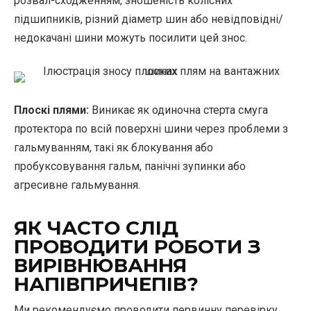
розвал-сходженням, зношеність колісних
підшипників, різний діаметр шин або невідповідні/
недокачані шини можуть посилити цей знос.
Плоскі плями:
Виникає як одиночна стерта смуга
протектора по всій поверхні шини через проблеми з
гальмуванням, такі як блокування або
пробуксовування гальм, панічні зупинки або
агресивне гальмування.
ЯК ЧАСТО СЛІД
ПРОВОДИТИ РОБОТИ З
ВИРІВНЮВАННЯ
НАПІВПРИЧЕПІВ?
Ми рекомендуємо проводити первинну перевірку