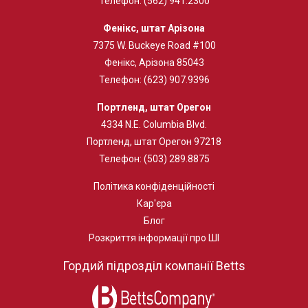
Телефон:
(562) 941.2300
Фенікс, штат Арізона
7375 W. Buckeye Road #100
Фенікс, Арізона 85043
Телефон:
(623) 907.9396
Портленд, штат Орегон
4334 N.E. Columbia Blvd.
Портленд, штат Орегон 97218
Телефон:
(503) 289.8875
Політика конфіденційності
Кар'єра
Блог
Розкриття інформації про ШІ
Гордий підрозділ компанії Betts