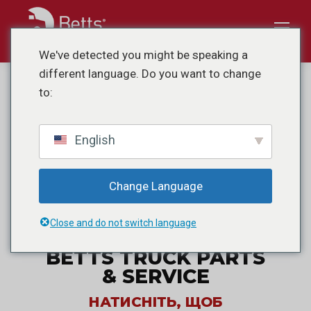
We've detected you might be speaking a
ПОСЛУГИ З
different language. Do you want to change
ВИРІВНЮВАННЯ
to:
ВАНТАЖІВОК У
ФЕНІКСІ, ШТАТ
English
АРІЗОНА,
ВАШ ПАРТНЕР ДЛЯ
Change Language
ЗАБЕЗПЕЧЕННЯ
ТОЧНОСТІ ТА
Close and do not switch language
ПРОДУКТИВНОСТІ З
BETTS TRUCK PARTS
& SERVICE
НАТИСНІТЬ, ЩОБ