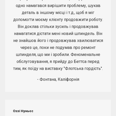
одно намагався вирішити проблему, шукав
деталь в іншому місці і т.д., щоб я міг
допомогти моєму клієнту продовжити роботу.
Він доклав стільки зусиль і продовжував
намагатися дістати мені новий шпиндель. Він
не знайшов його і продовжував хвилюватися
через це, поки не подумав про ремонт
шпинделя, що ми і зробили. Феноменальне
обслуговування, я прийду до Беттса перед
тим, як поїду на виставку "Флотська гордість".
- Фонтана, Каліфорнія
Оззі Нуньєс