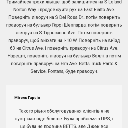
Тримайтеся трохи лівіше, щоб залишитися на S Leland
Norton Way і продовжуйте рух на East Rialto Ave.
Поверніть ліворуч на S Del Rosa Dr., потім поверніть
праворуч на бульвар Гаррі Шеппарда, потім поверніть
ліворуч на S Tippecanoe Ave. Потім поверніть
праворуч, щоб виїхати на I-10 W. Поверніть на виїзд
63 на Citrus Ave. і поверніть праворуч на Citrus Ave.
Нарешті, поверніть ліворуч на бульвар Веллі, а потім
поверніть праворуч на Elm Ave. Betts Truck Parts &
Service, Fontana, буде праворуч.
Мігель Гарсія
Такого рівня обслуговування клієнтів я не
зустрічав ніде більше. Була проблема з UPS, і
це була не провина BETTS, але Джек все